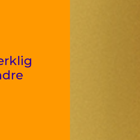
rklig
ndre