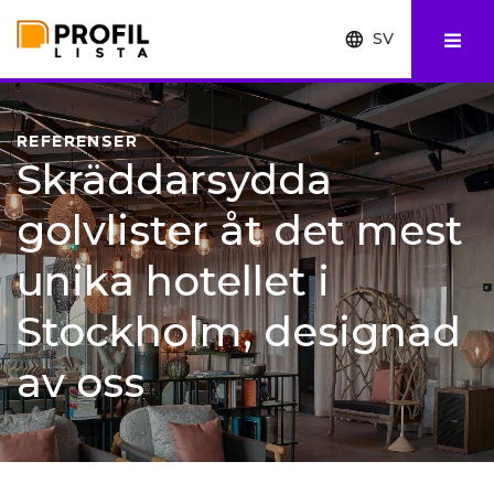
SV
EN
FI
REFERENSER
Skräddarsydda
golvlister åt det mest
unika hotellet i
Stockholm, designad
av oss