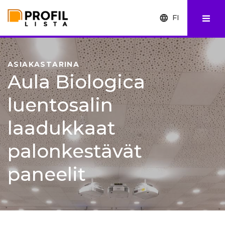
FI
EN
SV
ASIAKASTARINA
Aula Biologica
luentosalin
laadukkaat
palonkestävät
paneelit